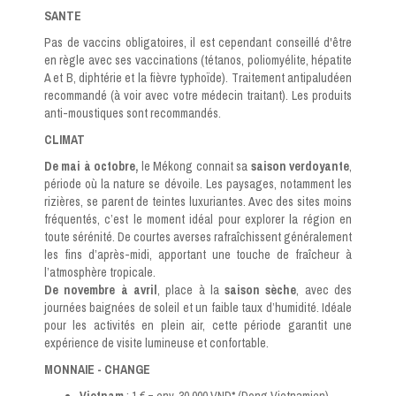
SANTE
Pas de vaccins obligatoires, il est cependant conseillé d'être
en règle avec ses vaccinations (tétanos, poliomyélite, hépatite
A et B, diphtérie et la fièvre typhoïde). Traitement antipaludéen
recommandé (à voir avec votre médecin traitant). Les produits
anti-moustiques sont recommandés.
CLIMAT
De mai à octobre,
le Mékong connait sa
saison verdoyante
,
période où la nature se dévoile. Les paysages, notamment les
rizières, se parent de teintes luxuriantes. Avec des sites moins
fréquentés, c’est le moment idéal pour explorer la région en
toute sérénité. De courtes averses rafraîchissent généralement
les fins d’après-midi, apportant une touche de fraîcheur à
l’atmosphère tropicale.
De novembre à avril
, place à la
saison sèche
, avec des
journées baignées de soleil et un faible taux d’humidité. Idéale
pour les activités en plein air, cette période garantit une
expérience de visite lumineuse et confortable.
MONNAIE - CHANGE