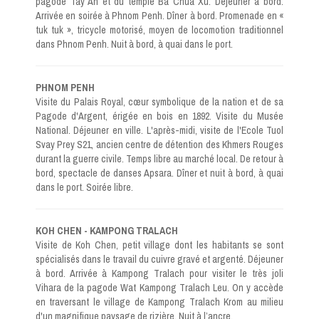
pagode Tay An et du temple Ba Chua Xu. Déjeuner à bord.
Arrivée en soirée à Phnom Penh. Dîner à bord. Promenade en «
tuk tuk », tricycle motorisé, moyen de locomotion traditionnel
dans Phnom Penh. Nuit à bord, à quai dans le port.
PHNOM PENH
Visite du Palais Royal, cœur symbolique de la nation et de sa
Pagode d'Argent, érigée en bois en 1892. Visite du Musée
National. Déjeuner en ville. L'après-midi, visite de l'Ecole Tuol
Svay Prey S21, ancien centre de détention des Khmers Rouges
durant la guerre civile. Temps libre au marché local. De retour à
bord, spectacle de danses Apsara. Dîner et nuit à bord, à quai
dans le port. Soirée libre.
KOH CHEN - KAMPONG TRALACH
Visite de Koh Chen, petit village dont les habitants se sont
spécialisés dans le travail du cuivre gravé et argenté. Déjeuner
à bord. Arrivée à Kampong Tralach pour visiter le très joli
Vihara de la pagode Wat Kampong Tralach Leu. On y accède
en traversant le village de Kampong Tralach Krom au milieu
d'un magnifique paysage de rizière. Nuit à l’ancre.