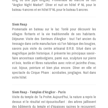
long ou une jupe longue). Promenade au marché de nuit
"Angkor Night Market". Dîner et nuit en hôtel 4* NL pour le
bateau 4 ancres et en hôtel 5* NL pour le bateau 5 ancres.
Siem Reap
Promenade en bateau sur le lac Tonlé pour découvrir les
villages flottants et la vie traditionnelle de ses habitants.
Déjeuner. Visite des Senteurs d'Angkor : tout l'art ancien du
tressage dans cette manufacture où l'on fabrique des bougies,
savons puis visite du centre artisanal B.R.B. Situé dans un
magnifique jardin historique, il présente les principaux savoir-
faire ancestraux cambodgiens, parmi eux, sculpture sur pierre
et bois, textile et fibres naturelles avec rotin et jacinthe d'eau,
cuir, bijoux, peinture et bien plus encore. Dîner en ville et
spectacle du Cirque Phare : acrobaties, jonglages. Nuit dans
votre hôtel.
Siem Reap - Temples d'Angkor - Paris
Visite du temple de Ta Prohm. Aujourd'hui, la nature a repris le
dessus et le résultat est époustouflant : des arbres jaillissent
des bâtiments du temple et d'épaisses racines le recouvrent.