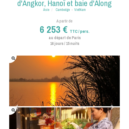
d'Angkor, Hanoï et baie d'Along
Asie
Cambodge
-
VietNam
A partir de
6 253 €
TTC / pers.
au départ de Paris
16 jours / 15 nuits