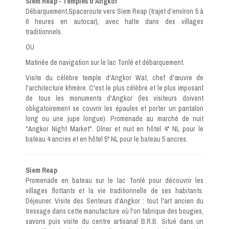
Siem Reap - Temples d'Angkor
Débarquement,Spaceroute vers Siem Reap (trajet d’environ 5 à
6 heures en autocar), avec halte dans des villages
traditionnels.
OU
Matinée de navigation sur le lac Tonlé et débarquement.
Visite du célèbre temple d'Angkor Wat, chef d'œuvre de
l'architecture khmère. C'est le plus célèbre et le plus imposant
de tous les monuments d'Angkor (les visiteurs doivent
obligatoirement se couvrir les épaules et porter un pantalon
long ou une jupe longue). Promenade au marché de nuit
"Angkor Night Market". Dîner et nuit en hôtel 4* NL pour le
bateau 4 ancres et en hôtel 5* NL pour le bateau 5 ancres.
Siem Reap
Promenade en bateau sur le lac Tonlé pour découvrir les
villages flottants et la vie traditionnelle de ses habitants.
Déjeuner. Visite des Senteurs d'Angkor : tout l'art ancien du
tressage dans cette manufacture où l'on fabrique des bougies,
savons puis visite du centre artisanal B.R.B. Situé dans un