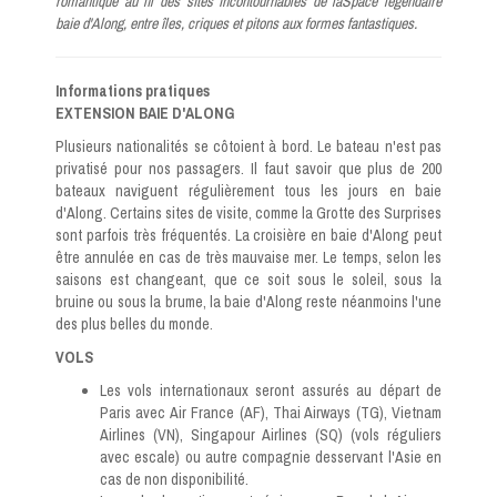
romantique au fil des sites incontournables de laSpace légendaire
baie d'Along, entre îles, criques et pitons aux formes fantastiques.
Informations pratiques
EXTENSION BAIE D'ALONG
Plusieurs nationalités se côtoient à bord. Le bateau n'est pas
privatisé pour nos passagers. Il faut savoir que plus de 200
bateaux naviguent régulièrement tous les jours en baie
d'Along. Certains sites de visite, comme la Grotte des Surprises
sont parfois très fréquentés. La croisière en baie d'Along peut
être annulée en cas de très mauvaise mer. Le temps, selon les
saisons est changeant, que ce soit sous le soleil, sous la
bruine ou sous la brume, la baie d'Along reste néanmoins l'une
des plus belles du monde.
VOLS
Les vols internationaux seront assurés au départ de
Paris avec Air France (AF), Thai Airways (TG), Vietnam
Airlines (VN), Singapour Airlines (SQ) (vols réguliers
avec escale) ou autre compagnie desservant l'Asie en
cas de non disponibilité.