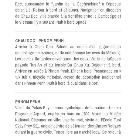
Dec, surnommée le "Jardin de la Cochinchine" à l'époque
coloniale. Retour à bord et déjeuner. Navigation en direction
de Chau Doc, ville placée à la frontière entre le Cambodge et
le Vietnam il y a 300 ans. Nuit à bord.Space
CHAU DOC - PHNOM PENH
Arrivée à Chau Doc. Située au coeur d'un gigantesque
quadrillage de rizières, cette cité épouse les rives du Mékong.
Les fermes flottantes envahissent les eaux. Visite de laSpace
pagode Tay An et du temple Ba Chua Xu. Déjeuner à bord.
Arrivée en soirée à Phnom Penh. Dîner à bord. Promenade en «
tuk tuk », tricycle motorisé, moyen de locomotion traditionnel
dans Phnom Penh. Nuit à bord, à quai dans le port.
PHNOM PENH
Visite du Palais Royal, cœur symbolique de la nation et de sa
Pagode d'Argent, érigée en bois en 1892. Visite du Musée
National. Déjeuner en ville. L'après-midi, visite de l'Ecole Tuol
Svay Prey S21, ancien centre de détention des Khmers Rouges
durant la guerre civile. Temps libre au marché local. De retour à