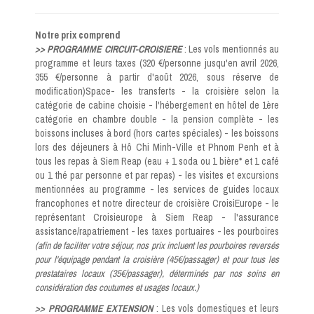
Notre prix comprend
>> PROGRAMME CIRCUIT-CROISIERE
: Les vols mentionnés au
programme et leurs taxes (320 €/personne jusqu'en avril 2026,
355 €/personne à partir d'août 2026, sous réserve de
modification)Space- les transferts - la croisière selon la
catégorie de cabine choisie - l'hébergement en hôtel de 1ère
catégorie en chambre double - la pension complète - les
boissons incluses à bord (hors cartes spéciales) - les boissons
lors des déjeuners à Hô Chi Minh-Ville et Phnom Penh et à
tous les repas à Siem Reap (eau + 1 soda ou 1 bière* et 1 café
ou 1 thé par personne et par repas) - les visites et excursions
mentionnées au programme - les services de guides locaux
francophones et notre directeur de croisière CroisiEurope - le
représentant Croisieurope à Siem Reap - l'assurance
assistance/rapatriement - les taxes portuaires - les pourboires
(afin de faciliter votre séjour, nos prix incluent les pourboires reversés
pour l'équipage pendant la croisière (45€/passager) et pour tous les
prestataires locaux (35€/passager), déterminés par nos soins en
considération des coutumes et usages locaux.)
>> PROGRAMME EXTENSION
: Les vols domestiques et leurs