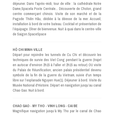
déjeuner. Dans l'après-midi, tour de ville : la cathédrale Notre
Dame,Spacela Poste Centrale... Découverte de Cholon, grand
centre commerçant chinois. Visite de son marché et de la
Pagode Thiên Hâu, dédiée à la déesse de la mer. Accueil,
installation à bord de votre bateau. Cocktail et présentation de
l’équipage. Dîner de bienvenue. Nuit à quai dans le centre-ville
de Saigon.SpaceSpace
HÔ CHI MINH-VILLE
Départ pour rejoindre les tunnels de Cu Chi et découvrir les
techniques de survie des Viet Cong pendant la guerre (trajet
en autocar d'environ 2h15 à l'aller et 2h15 au retour) OU visite
du Palais de Réunification, ancien palais présidentiel devenu
symbole de la fin de la guerre du Vietnam, suivie d'un temps
libre sur l’esplanade Nguyen Hue(1). Déjeuner à bord. Visite du
Musée National d'Histoire. Départ en navigation jusqu’au canal
Chao Gao. Nuit à bord.
CHAO GAO - MY THO - VINH LONG - CAI BE
Magnifique navigation jusqu’à My Tho par le canal de Chao