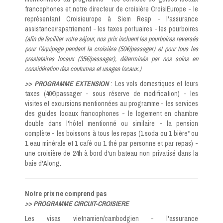
francophones et notre directeur de croisière CroisiEurope - le
représentant Croisieurope à Siem Reap - l'assurance
assistance/rapatriement - les taxes portuaires - les pourboires
(afin de faciliter votre séjour, nos prix incluent les pourboires reversés
pour l'équipage pendant la croisière (50€/passager) et pour tous les
prestataires locaux (35€/passager), déterminés par nos soins en
considération des coutumes et usages locaux.)
>> PROGRAMME EXTENSION
: Les vols domestiques et leurs
taxes (40€/passager - sous réserve de modification) - les
visites et excursions mentionnées au programme - les services
des guides locaux francophones - le logement en chambre
double dans l'hôtel mentionné ou similaire - la pension
complète - les boissons à tous les repas (1 soda ou 1 bière* ou
1 eau minérale et 1 café ou 1 thé par personne et par repas) -
une croisière de 24h à bord d'un bateau non privatisé dans la
baie d'Along.
Notre prix ne comprend pas
>> PROGRAMME CIRCUIT-CROISIERE
Les visas vietnamien/cambodgien - l'assurance