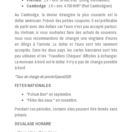
Vietnam
: 1 € = env. 30 000 VND* (Dong Vietnamien)
Cambodge
: 1 € = env. 4 700 KHR* (Riel Cambodgien)
Au Cambodge, la devise étrangère la plus courante est le
dollar américain. Prévoir des petites coupures. Il est préférable
de partir avec des dollars car l'euro n'est pas accepté partout.
Au Vietnam, si vous souhaitez faire des achats de souvenirs,
nous vous recommandons de changer une vingtaine d'euros
en dôngs à l'arrivée. Le dollar et l'euro sont très rarement
acceptés. Dans les deux pays, les cartes bancaires sont très
peu utilisées et les 'Travellers Chèques' difficiles à échanger.
La monnaie à bord est le dollar. Il n'y a pas de change possible
à bord.
*Taux de change de janvierSpace2026
FETES NATIONALES
"Pchum Ben" en septembre.
"Fêtes des eaux " en novembre.
Pendant ces périodes, certains sites peuvent être fermés sans
préavis.
DECALAGE HORAIRE