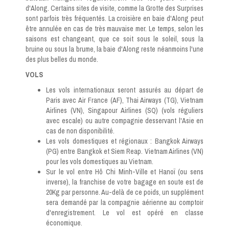
d'Along. Certains sites de visite, comme la Grotte des Surprises
sont parfois très fréquentés. La croisière en baie d'Along peut
être annulée en cas de très mauvaise mer. Le temps, selon les
saisons est changeant, que ce soit sous le soleil, sous la
bruine ou sous la brume, la baie d'Along reste néanmoins l'une
des plus belles du monde.
VOLS
Les vols internationaux seront assurés au départ de
Paris avec Air France (AF), Thai Airways (TG), Vietnam
Airlines (VN), Singapour Airlines (SQ) (vols réguliers
avec escale) ou autre compagnie desservant l'Asie en
cas de non disponibilité.
Les vols domestiques et régionaux : Bangkok Airways
(PG) entre Bangkok et Siem Reap. Vietnam Airlines (VN)
pour les vols domestiques au Vietnam.
Sur le vol entre Hô Chi Minh-Ville et Hanoï (ou sens
inverse), la franchise de votre bagage en soute est de
20Kg par personne. Au-delà de ce poids, un supplément
sera demandé par la compagnie aérienne au comptoir
d'enregistrement. Le vol est opéré en classe
économique.