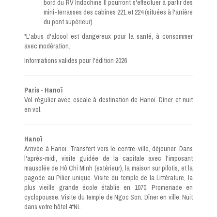
bord du RV Indochine II pourront s'effectuer à partir des
mini-terrasses des cabines 221 et 224 (situées à l'arrière
du pont supérieur).
*L'abus d'alcool est dangereux pour la santé, à consommer
avec modération.
Informations valides pour l'édition 2026
Paris - Hanoï
Vol régulier avec escale à destination de Hanoi. Dîner et nuit
en vol.
Hanoï
Arrivée à Hanoi. Transfert vers le centre-ville, déjeuner. Dans
l'après-midi, visite guidée de la capitale avec l'imposant
mausolée de Hô Chi Minh (extérieur), la maison sur pilotis, et la
pagode au Pilier unique. Visite du temple de la Littérature, la
plus vieille grande école établie en 1070. Promenade en
cyclopousse. Visite du temple de Ngoc Son. Dîner en ville. Nuit
dans votre hôtel 4*NL.