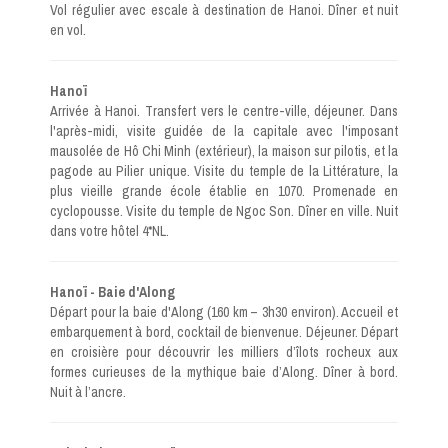
Vol régulier avec escale à destination de Hanoi. Dîner et nuit
en vol.
Hanoï
Arrivée à Hanoi. Transfert vers le centre-ville, déjeuner. Dans
l'après-midi, visite guidée de la capitale avec l'imposant
mausolée de Hô Chi Minh (extérieur), la maison sur pilotis, et la
pagode au Pilier unique. Visite du temple de la Littérature, la
plus vieille grande école établie en 1070. Promenade en
cyclopousse. Visite du temple de Ngoc Son. Dîner en ville. Nuit
dans votre hôtel 4*NL.
Hanoï - Baie d'Along
Départ pour la baie d'Along (160 km – 3h30 environ). Accueil et
embarquement à bord, cocktail de bienvenue. Déjeuner. Départ
en croisière pour découvrir les milliers d’îlots rocheux aux
formes curieuses de la mythique baie d’Along. Dîner à bord.
Nuit à l’ancre.