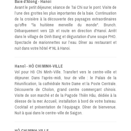
Baie d'Along - Hanoï
Avant le petit déjeuner, séance de Tai Chi sur le pont. Visite de
l’une des grottes les plus importantes de la baie. Continuation
de la croisière à la découverte des paysages extraordinaires
qu'offre "la huitième merveille du monde". Brunch.
Débarquement vers 11h et route en direction d'Hanoï. Arrêt
dans le village de Dinh Bang et dégustation d'une soupe PHO.
Spectacle de marionnettes sur l’eau. Dîner au restaurant et
nuit dans votre hôtel 4* NL à Hanoi.
Hanoï - HÔ CHI MINH-VILLE
Vol pour Hô Chi Minh-Ville. Transfert vers le centre-ville et
déjeuner. Dans l'après-midi, tour de ville : le Palais de la
Réunification, la cathédrale Notre Dame et la Poste Centrale.
Découverte de Cholon, grand centre commerçant chinois.
Visite de son marché et de la Pagode Thiên Hâu, dédiée à la
déesse de la mer. Accueil, installation à bord de votre bateau.
Cocktail et présentation de l’équipage. Dîner de bienvenue.
Nuit à quai dans le centre-ville de Saigon.
HÔ CHI MINH-VILLE