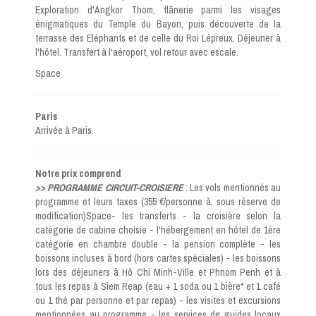
Exploration d'Angkor Thom, flânerie parmi les visages
énigmatiques du Temple du Bayon, puis découverte de la
terrasse des Eléphants et de celle du Roi Lépreux. Déjeuner à
l'hôtel. Transfert à l'aéroport, vol retour avec escale.
Space
Paris
Arrivée à Paris.
Notre prix comprend
>> PROGRAMME CIRCUIT-CROISIERE
: Les vols mentionnés au
programme et leurs taxes (355 €/personne à, sous réserve de
modification)Space- les transferts - la croisière selon la
catégorie de cabine choisie - l'hébergement en hôtel de 1ère
catégorie en chambre double - la pension complète - les
boissons incluses à bord (hors cartes spéciales) - les boissons
lors des déjeuners à Hô Chi Minh-Ville et Phnom Penh et à
tous les repas à Siem Reap (eau + 1 soda ou 1 bière* et 1 café
ou 1 thé par personne et par repas) - les visites et excursions
mentionnées au programme - les services de guides locaux