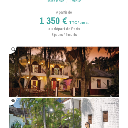
Océan Indien
Réunion
A partir de
1 350 €
TTC / pers.
au départ de Paris
8 jours / 5 nuits