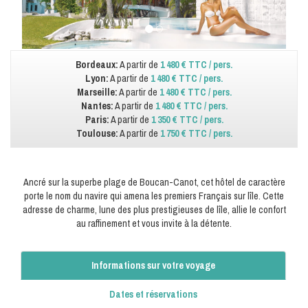
Bordeaux:
A partir de
1 480 € TTC / pers.
Lyon:
A partir de
1 480 € TTC / pers.
Marseille:
A partir de
1 480 € TTC / pers.
Nantes:
A partir de
1 480 € TTC / pers.
Paris:
A partir de
1 350 € TTC / pers.
Toulouse:
A partir de
1 750 € TTC / pers.
Ancré sur la superbe plage de Boucan-Canot, cet hôtel de caractère
porte le nom du navire qui amena les premiers Français sur lîle. Cette
adresse de charme, lune des plus prestigieuses de lîle, allie le confort
au raffinement et vous invite à la détente.
Informations sur votre voyage
Dates et réservations