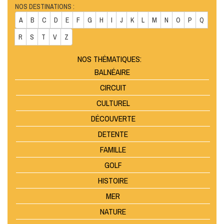
NOS DESTINATIONS :
A
B
C
D
E
F
G
H
I
J
K
L
M
N
O
P
Q
R
S
T
V
Z
NOS THÉMATIQUES:
BALNÉAIRE
CIRCUIT
CULTUREL
DÉCOUVERTE
DETENTE
FAMILLE
GOLF
HISTOIRE
MER
NATURE