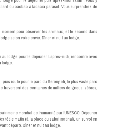
au lodge pour le déjeuner puis après-midi safari : vous y
allant du baobab à lacacia parasol. Vous surprendrez de
eur moment pour observer les animaux, et le second dans
odge selon votre envie. Dîner et nuit au lodge.
vée au lodge pour le déjeuner. Laprès-midi, rencontre avec
u lodge.
 puis route pour le parc du Serengeti, le plus vaste parc
 traversent des centaines de milliers de gnous, zèbres,
 patrimoine mondial de lhumanité par lUNESCO. Déjeuner
s tôt le matin (à la place du safari matinal), un survol en
ant départ). Dîner et nuit au lodge.