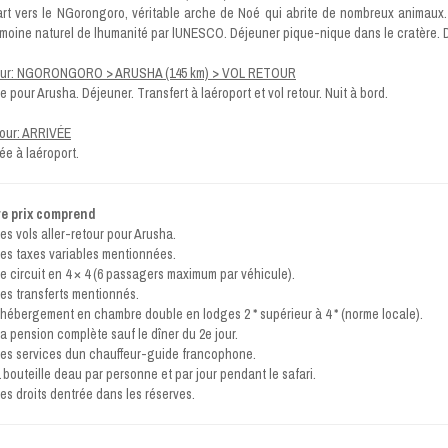
rt vers le NGorongoro, véritable arche de Noé qui abrite de nombreux animaux. 
imoine naturel de lhumanité par lUNESCO. Déjeuner pique-nique dans le cratère. Dî
our: NGORONGORO > ARUSHA (145 km) > VOL RETOUR
e pour Arusha. Déjeuner. Transfert à laéroport et vol retour. Nuit à bord.
jour: ARRIVÉE
vée à laéroport.
e prix comprend
es vols aller-retour pour Arusha.
es taxes variables mentionnées.
e circuit en 4 × 4 (6 passagers maximum par véhicule).
es transferts mentionnés.
hébergement en chambre double en lodges 2 * supérieur à 4 * (norme locale).
a pension complète sauf le dîner du 2e jour.
es services dun chauffeur-guide francophone.
 bouteille deau par personne et par jour pendant le safari.
es droits dentrée dans les réserves.