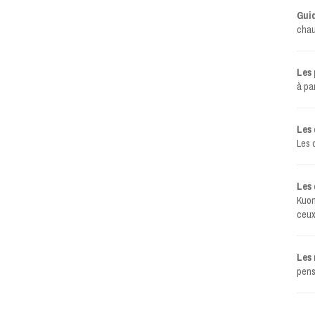
Gui
chau
Les 
à par
Les
Les 
Les 
Kuon
ceux
Les 
pens