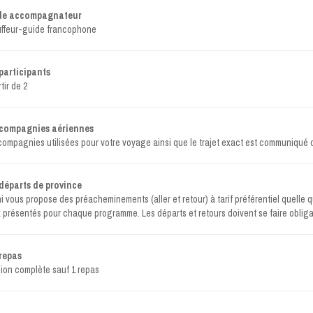
de accompagnateur
ffeur-guide francophone
participants
tir de 2
 compagnies aériennes
compagnies utilisées pour votre voyage ainsi que le trajet exact est communiqué
départs de province
i vous propose des préacheminements (aller et retour) à tarif préférentiel quelle
 présentés pour chaque programme. Les départs et retours doivent se faire obliga
repas
ion complète sauf 1 repas