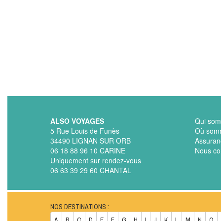
ALSO VOYAGES
Qui som
5 Rue Louis de Funès
Où som
34490 LIGNAN SUR ORB
Assuran
06 18 88 96 10 CARINE
Nous co
Uniquement sur rendez-vous
06 63 39 29 60 CHANTAL
NOS DESTINATIONS :
A
B
C
D
E
F
G
H
I
J
K
L
M
N
O