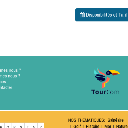
Disponibilités et Tarif
mes nous ?
mes nous ?
ces
ntacter
NOS THÉMATIQUES:
Balnéaire
Golf
Histoire
Mer
Nature
P
Q
R
S
T
V
Z