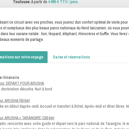
Toulouse:
A partir de
4 995 € TTC / pers.
tisant ce circuit avec vos proches, vous jouirez dun confort optimal de visite pour
 et somptueux des plus beaux parcs nationaux du Nord tanzanien, où vous pourrez
 dans leur savane natale : lion, léopard, éléphant, rhinocéros et buffle. Vous fere
 beaux moments de partage.
rmations sur votre voyage
Dates et réservations
e itinéraire
jour: DÉPART POUR ARUSHA
à destination dArusha. Nuit à bord.
our: ARUSHA (50 km)
ée en début daprès-midi. Accueil et transfert à lhôtel. Après-midi et dîner libres. Nu
our: ARUSHA > TARANGIRE (150 km)
atin, rencontre avec votre guide et départ vers le parc national de Tarangire, le