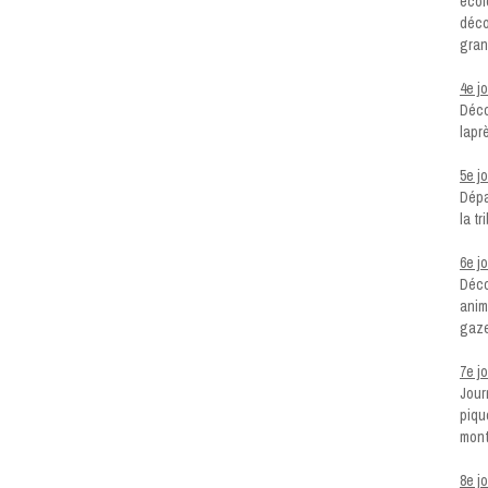
écol
déco
gran
4e j
Déco
lapr
5e j
Dépa
la t
6e j
Déco
anim
gaze
7e j
Jour
piqu
mont
8e j