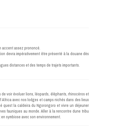
 un accent assez prononcé.
ation devra impérativement être présenté à la douane dès
gues distances et des temps de trajets importants.
 de voir évoluer lions, léopards, éléphants, rhinocéros et
of Africa avec nos lodges et camps nichés dans des lieux
é quest la caldeira du Ngorongoro et vivre un déjeuner
rves fauniques au monde. Aller à la rencontre dune tribu
vit en symbiose avec son environnement.