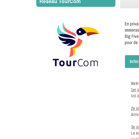
Reseau TourCom
En priva
immenses
Big Five
pour de
Info
Votr
1er 
Vol 
2e j
Arriv
3e j
Le m