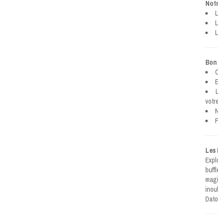
Notr
L
L
L
Bon 
C
E
votr
N
F
Les 
Expl
buff
magi
inou
Dato