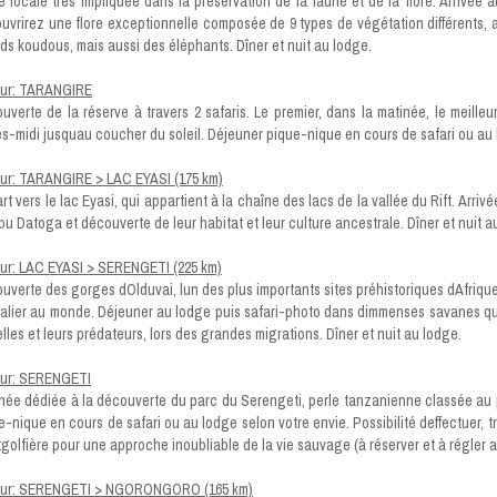
e locale très impliquée dans la préservation de la faune et de la flore. Arrivée 
uvrirez une flore exceptionnelle composée de 9 types de végétation différents, 
ds koudous, mais aussi des éléphants. Dîner et nuit au lodge.
our: TARANGIRE
uverte de la réserve à travers 2 safaris. Le premier, dans la matinée, le meill
ès-midi jusquau coucher du soleil. Déjeuner pique-nique en cours de safari ou au l
our: TARANGIRE > LAC EYASI (175 km)
rt vers le lac Eyasi, qui appartient à la chaîne des lacs de la vallée du Rift. Arri
ribu Datoga et découverte de leur habitat et leur culture ancestrale. Dîner et nuit a
our: LAC EYASI > SERENGETI (225 km)
uverte des gorges dOlduvai, lun des plus importants sites préhistoriques dAfrique,
alier au monde. Déjeuner au lodge puis safari-photo dans dimmenses savanes que
lles et leurs prédateurs, lors des grandes migrations. Dîner et nuit au lodge.
our: SERENGETI
née dédiée à la découverte du parc du Serengeti, perle tanzanienne classée au
e-nique en cours de safari ou au lodge selon votre envie. Possibilité deffectuer, trè
golfière pour une approche inoubliable de la vie sauvage (à réserver et à régler av
our: SERENGETI > NGORONGORO (165 km)