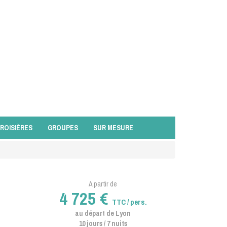
ROISIÈRES
GROUPES
SUR MESURE
A partir de
4 725 €
TTC / pers.
au départ de Lyon
10 jours / 7 nuits