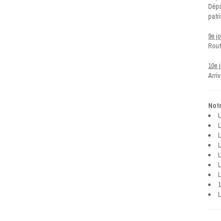
Dépa
patr
9e j
Rout
10e 
Arri
Notr
L
L
L
L
L
L
L
1
L