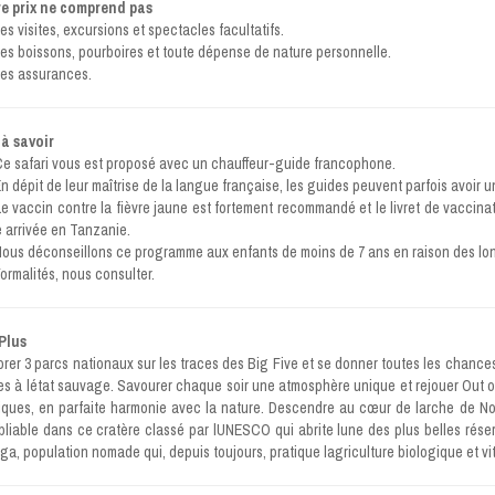
e prix ne comprend pas
es visites, excursions et spectacles facultatifs.
es boissons, pourboires et toute dépense de nature personnelle.
es assurances.
à savoir
e safari vous est proposé avec un chauffeur-guide francophone.
n dépit de leur maîtrise de la langue française, les guides peuvent parfois avoir
Le vaccin contre la fièvre jaune est fortement recommandé et le livret de vaccin
e arrivée en Tanzanie.
ous déconseillons ce programme aux enfants de moins de 7 ans en raison des lon
ormalités, nous consulter.
Plus
orer 3 parcs nationaux sur les traces des Big Five et se donner toutes les chances
les à létat sauvage. Savourer chaque soir une atmosphère unique et rejouer Out 
ques, en parfaite harmonie avec la nature. Descendre au cœur de larche de No
bliable dans ce cratère classé par lUNESCO qui abrite lune des plus belles rése
ga, population nomade qui, depuis toujours, pratique lagriculture biologique et 